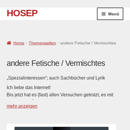
HOSEP
Zur
Zum
Menü
Navigation
Inhalt
springen
springen
Home
Home
Themenwelten
andere Fetische / Vermischtes
Neuigkeiten
Unter
Themenwelten
andere Fetische / Vermischtes
öffnen
Nemesis-Zyklus
„Spezialinteressen“; auch Sachbücher und Lyrik
Ich liebe das Internet!
Verwandlung
Bis jetzt hat es (fast) allen Versuchen getrotzt, es mit
Zensur und Überwachung zu überziehen und ist nach
Science-Fiction
mehr anzeigen
wie vor ein Tummelplatz für Gedankenfreiheit und
Kreativität. Wenn man glaubt, man hätte schon fast alles
Eternal Skin
gesehen und gehört (oder gelesen), dann birgt es doch