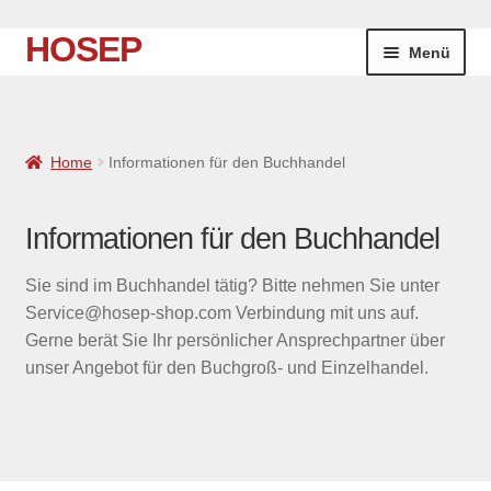
HOSEP
Zur
Zum
Menü
Navigation
Inhalt
springen
springen
Home
Home
Informationen für den Buchhandel
Neuigkeiten
Unter
Themenwelten
Informationen für den Buchhandel
öffnen
In Arbeit
Sie sind im Buchhandel tätig? Bitte nehmen Sie unter
Service@hosep-shop.com Verbindung mit uns auf.
Über uns
Gerne berät Sie Ihr persönlicher Ansprechpartner über
unser Angebot für den Buchgroß- und Einzelhandel.