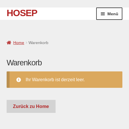
HOSEP
Zur
Zum
Menü
Navigation
Inhalt
springen
springen
Home
Home
Warenkorb
Neuigkeiten
Unter
Themenwelten
Warenkorb
öffnen
In Arbeit
Ihr Warenkorb ist derzeit leer.
Über uns
Zurück zu Home